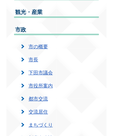
観光・産業
市政
市の概要
市長
下田市議会
市役所案内
都市交流
交流居住
まちづくり