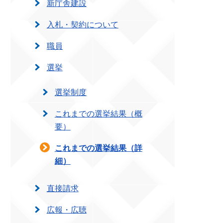
新庁舎建設
入札・契約について
職員
選挙
選挙制度
これまでの選挙結果（概
要）
これまでの選挙結果（詳
細）
直接請求
広報・広聴