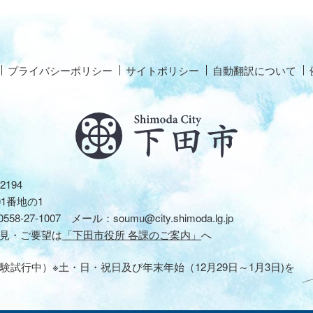
プライバシーポリシー
サイトポリシー
自動翻訳について
2194
01番地の1
0558-27-1007
メール：
soumu@city.shimoda.lg.jp
見・ご要望は
「下田市役所 各課のご案内」
へ
験試行中）※土・日・祝日及び年末年始（12月29日～1月3日)を