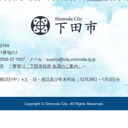
2194
01番地の1
0558-27-1007
メール：
soumu@city.shimoda.lg.jp
見・ご要望は
「下田市役所 各課のご案内」
へ
験試行中）※土・日・祝日及び年末年始（12月29日～1月3日)を
Copyright © Shimoda City. All Rights Reserved.