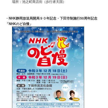
場所：池之町商店街（歩行者天国）
・NHK静岡放送局開局９０年記念・下田市制施行50周年記念
「NHKのど自慢」