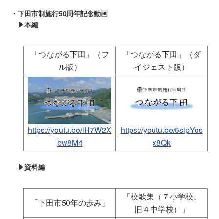
・下田市制施行50周年記念動画
▶本編
「つながる下田」（フ
「つながる下田」（ダ
ル版）
イジェスト版）
https://youtu.be/iH7W2X
https://youtu.be/5sipYos
bw8M4
x8Qk
▶資料編
「校歌集（７小学校、
「下田市50年の歩み」
旧４中学校）」