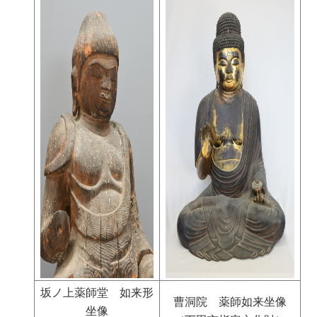
坂ノ上薬師堂 如来形
曹洞院 薬師如来坐像
坐像