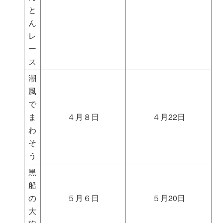
と
ん
レ
ー
ス
潮
風
で
ま
４月８日
４月22日
わ
そ
う
黒
船
の
５月６日
５月20日
大