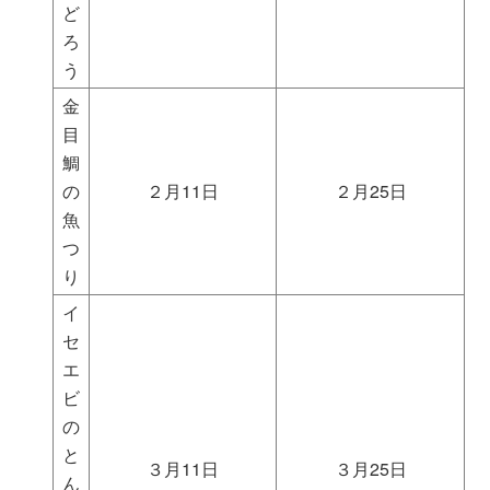
ど
ろ
う
金
目
鯛
の
２月11日
２月25日
魚
つ
り
イ
セ
エ
ビ
の
と
３月11日
３月25日
ん