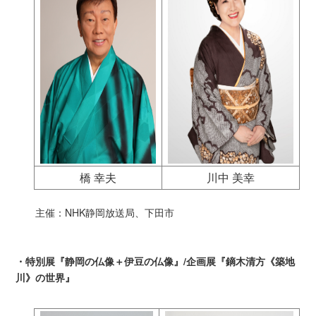
橋 幸夫
川中 美幸
主催：NHK静岡放送局、下田市
・特別展『静岡の仏像＋伊豆の仏像』/企画展『鏑木清方《築地
川》の世界』