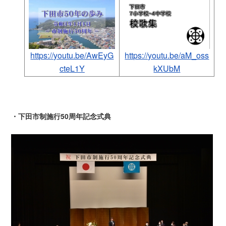
https://youtu.be/AwEyG
https://youtu.be/aM_oss
cteL1Y
kXUbM
・下田市制施行50周年記念式典