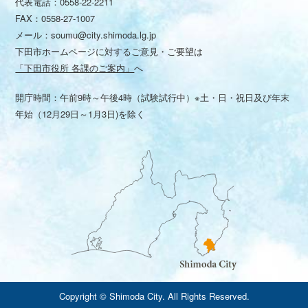
代表電話：
0558-22-2211
FAX：0558-27-1007
メール：
soumu@city.shimoda.lg.jp
下田市ホームページに対するご意見・ご要望は
「下田市役所 各課のご案内」
へ
開庁時間：午前9時～午後4時（試験試行中）※土・日・祝日及び年末
年始（12月29日～1月3日)を除く
Copyright © Shimoda City. All Rights Reserved.