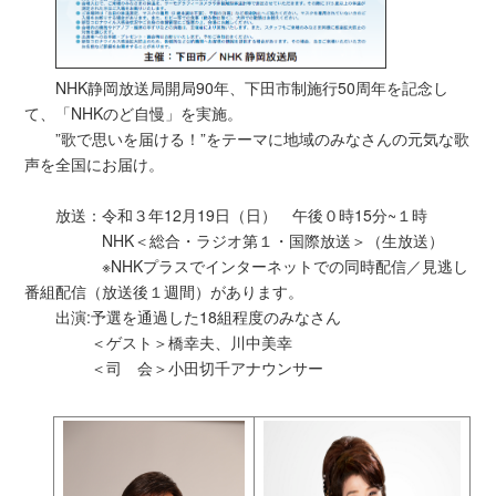
NHK静岡放送局開局90年、下田市制施行50周年を記念し
て、「NHKのど自慢」を実施。
”歌で思いを届ける！”をテーマに地域のみなさんの元気な歌
声を全国にお届け。
放送：令和３年12月19日（日） 午後０時15分~１時
NHK＜総合・ラジオ第１・国際放送＞（生放送）
※NHKプラスでインターネットでの同時配信／見逃し
番組配信（放送後１週間）があります。
出演:予選を通過した18組程度のみなさん
＜ゲスト＞橋幸夫、川中美幸
＜司 会＞小田切千アナウンサー