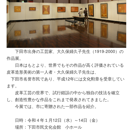
下田市出身の工芸家、大久保婦久子先生（1919-2000）の
作品展。
日本はもとより、世界でもその作品が高く評価されている
皮革造形美術の第一人者・大久保婦久子先生は、
下田市名誉市民であり、平成12年には文化勲章を受章してい
ます。
皮革工芸の世界で、試行錯誤の中から独自の技法を確立
し、創造性豊かな作品をこれまで発表されてきました。
今展では、市に寄贈された一部作品を紹介。
日時：令和４年１月12日（水）～14日（金）
場所：下田市民文化会館 小ホール