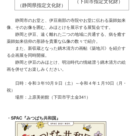
（下田市指定文化財）
（静岡県指定文化財）
静岡市のお堂と、伊豆南部の寺院やお堂に伝わる薬師如来
像、そのお像を囲む、みほとけを展示する展覧会です。
静岡と伊豆、遠く離れた二つの地域に共通する、病を癒す
薬師如来信仰の形跡を貴重な仏像の数々で紹介。
また、新収蔵となった鏑木清方の画帖《築地川》を紹介す
る企画展を同時開催。
静岡と伊豆のみほとけ、明治時代の情緒漂う鏑木清方の絵
画を併せてお楽しみください。
日時：令和３年10月９日（土）～令和４年１月10日（月・
祝）
場所：上原美術館（下田市宇土金341）
・SPAC『みつばち共和国』