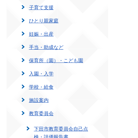
子育て支援
ひとり親家庭
妊娠・出産
手当・助成など
保育所（園）・こども園
入園・入学
学校・給食
施設案内
教育委員会
下田市教育委員会自己点
検・評価報告書