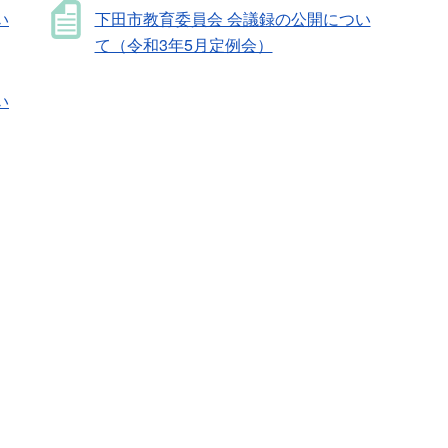
い
下田市教育委員会 会議録の公開につい
て（令和3年5月定例会）
い