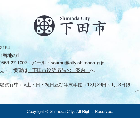
2194
01番地の1
0558-27-1007
メール：
soumu@city.shimoda.lg.jp
見・ご要望は
「下田市役所 各課のご案内」
へ
験試行中）※土・日・祝日及び年末年始（12月29日～1月3日)を
Copyright © Shimoda City. All Rights Reserved.