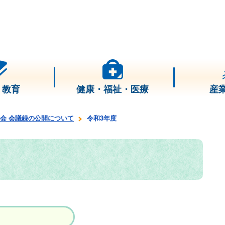
・教育
健康・福祉・医療
産
会 会議録の公開について
令和3年度