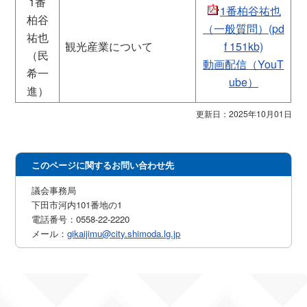
1番
1番柏谷祐也
柏谷
（一般質問）(pd
祐也
観光産業について
f 151kb)
（民
動画配信（YouT
希一
ube）
進）
更新日：2025年10月01日
このページに関するお問い合わせ先
議会事務局
下田市河内101番地の1
電話番号：0558-22-2220
メール：
gikaijimu@city.shimoda.lg.jp