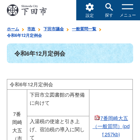
探す
メニュー
設定
ホーム
市政
下田市議会
一般質問一覧
令和6年12月定例会
令和6年12月定例会
令和6年12月定例会
下田市立図書館の再整備
に向けて
7番
7番岡崎大五
入湯税の使途と引き上
岡崎
（一般質問）(pd
げ、宿泊税の導入に関し
大五
f 257kb)
て
（市