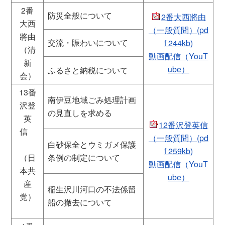
2番
防災全般について
2番大西將由
大西
（一般質問）(pd
將由
交流・賑わいについて
f 244kb)
（清
動画配信（YouT
新
ube）
ふるさと納税について
会）
13番
南伊豆地域ごみ処理計画
沢登
の見直しを求める
英
12番沢登英信
信
（一般質問）(pd
白砂保全とウミガメ保護
f 259kb)
（日
条例の制定について
動画配信（YouT
本共
ube）
産
稲生沢川河口の不法係留
党）
船の撤去について