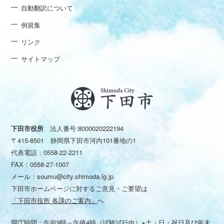
自動翻訳について
例規集
リンク
サイトマップ
下田市役所
法人番号:8000020222194
〒415-8501 静岡県下田市河内101番地の1
代表電話：
0558-22-2211
FAX：0558-27-1007
メール：
soumu@city.shimoda.lg.jp
下田市ホームページに対するご意見・ご要望は
「下田市役所 各課のご案内」
へ
開庁時間：午前9時～午後4時（試験試行中）※土・日・祝日及び年末