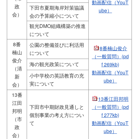
動画配信（YouT
政
下田市夏期海岸対策協議
ube）
会）
会の予算縮小について
観光DMO組織構築の推進
について
8番
公園の整備並びに利活用
8番楠山俊介
楠山
について
（一般質問）(pd
俊介
海の観光政策について
f 269kb)
（清
動画配信（YouT
小中学校の英語教育の充
新
ube）
実について
会）
13番
13番江田邦明
江田
下田市中期財政見通しと
（一般質問）(pd
邦明
個別事業の考え方につい
f 277kb)
（市
て
動画配信（YouT
政
ube）
会）