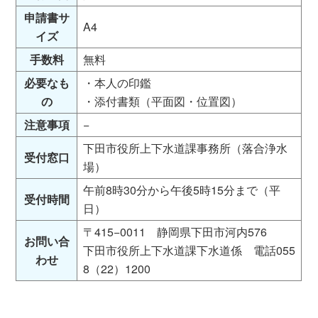
申請書サ
A4
イズ
手数料
無料
必要なも
・本人の印鑑
の
・添付書類（平面図・位置図）
注意事項
−
下田市役所上下水道課事務所（落合浄水
受付窓口
場）
午前8時30分から午後5時15分まで（平
受付時間
日）
〒415−0011 静岡県下田市河内576
お問い合
下田市役所上下水道課下水道係 電話055
わせ
8（22）1200