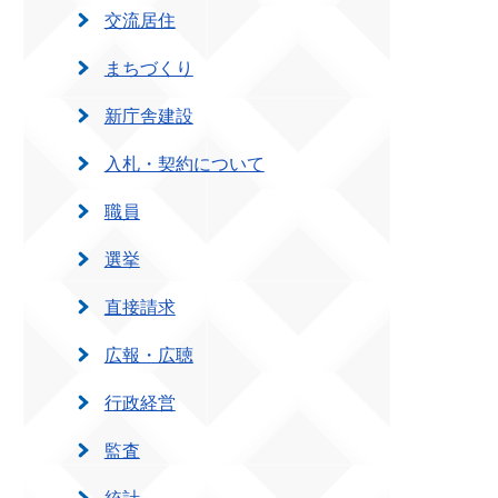
交流居住
まちづくり
新庁舎建設
入札・契約について
職員
選挙
直接請求
広報・広聴
行政経営
監査
統計