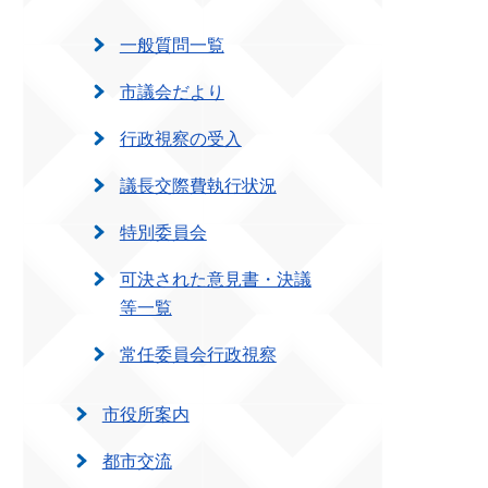
一般質問一覧
市議会だより
行政視察の受入
議長交際費執行状況
特別委員会
可決された意見書・決議
等一覧
常任委員会行政視察
市役所案内
都市交流