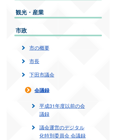
観光・産業
市政
市の概要
市長
下田市議会
会議録
平成31年度以前の会
議録
議会運営のデジタル
化特別委員会 会議録