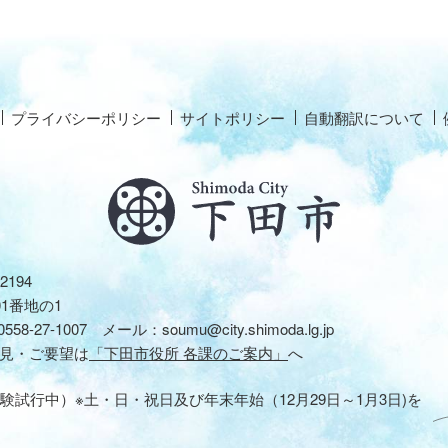
プライバシーポリシー
サイトポリシー
自動翻訳について
2194
01番地の1
0558-27-1007
メール：
soumu@city.shimoda.lg.jp
見・ご要望は
「下田市役所 各課のご案内」
へ
験試行中）※土・日・祝日及び年末年始（12月29日～1月3日)を