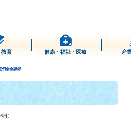
・教育
健康・福祉・医療
産
定例会会議録
6日）