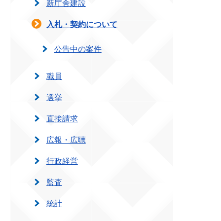
新庁舎建設
入札・契約について
公告中の案件
職員
選挙
直接請求
広報・広聴
行政経営
監査
統計