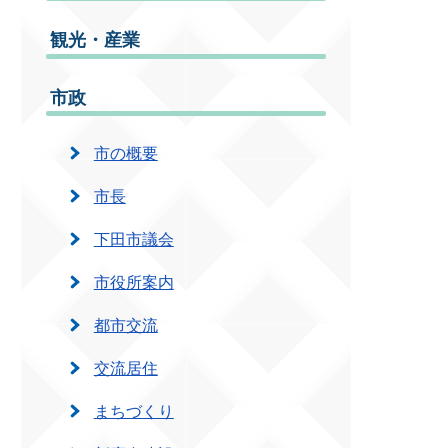
観光・産業
市政
市の概要
市長
下田市議会
市役所案内
都市交流
交流居住
まちづくり