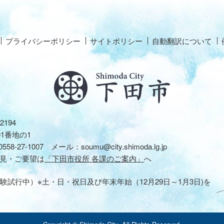
プライバシーポリシー
サイトポリシー
自動翻訳について
2194
01番地の1
0558-27-1007
メール：
soumu@city.shimoda.lg.jp
見・ご要望は
「下田市役所 各課のご案内」
へ
験試行中）※土・日・祝日及び年末年始（12月29日～1月3日)を