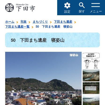
探す
メニュー
設定
ホーム
市政
まちづくり
下田まち遺産
下田まち遺産一覧
50 下田まち遺産 寝姿山
50 下田まち遺産 寝姿山