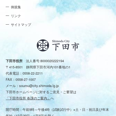
例規集
リンク
サイトマップ
下田市役所
法人番号:8000020222194
〒415-8501 静岡県下田市河内101番地の1
代表電話：
0558-22-2211
FAX：0558-27-1007
メール：
soumu@city.shimoda.lg.jp
下田市ホームページに対するご意見・ご要望は
「下田市役所 各課のご案内」
へ
開庁時間：午前9時～午後4時（試験試行中）※土・日・祝日及び年末
年始（12月29日～1月3日)を除く