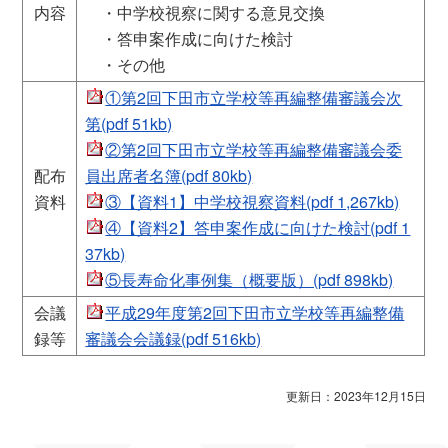
内容
・中学校視察に関する意見交換
・答申案作成に向けた検討
・その他
①第2回下田市立学校等再編整備審議会次
第(pdf 51kb)
②第2回下田市立学校等再編整備審議会委
配布
員出席者名簿(pdf 80kb)
資料
③【資料1】中学校視察資料(pdf 1,267kb)
④【資料2】答申案作成に向けた検討(pdf 1
37kb)
⑤長寿命化事例集（概要版）(pdf 898kb)
会議
平成29年度第2回下田市立学校等再編整備
録等
審議会会議録(pdf 516kb)
更新日：2023年12月15日