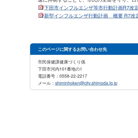
下田市インフルエンザ等市行動計画R7改定(pdf 
新型インフルエンザ行動計画 概要 R7改定(pdf
このページに関するお問い合わせ先
市民保健課健康づくり係
下田市河内101番地の1
電話番号：0558-22-2217
メール：
shiminhoken@city.shimoda.lg.jp