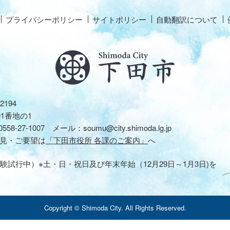
プライバシーポリシー
サイトポリシー
自動翻訳について
2194
01番地の1
0558-27-1007
メール：
soumu@city.shimoda.lg.jp
見・ご要望は
「下田市役所 各課のご案内」
へ
験試行中）※土・日・祝日及び年末年始（12月29日～1月3日)を
Copyright © Shimoda City. All Rights Reserved.